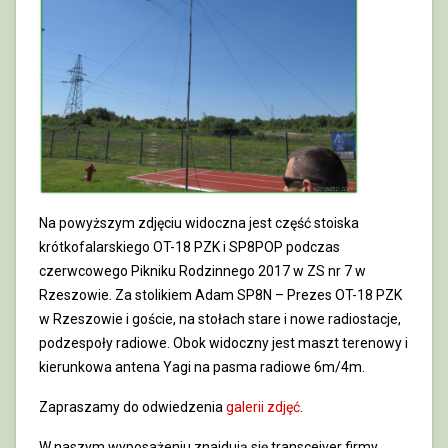
Na powyższym zdjęciu widoczna jest część stoiska
krótkofalarskiego OT-18 PZK i SP8POP podczas
czerwcowego Pikniku Rodzinnego 2017 w ZS nr 7 w
Rzeszowie. Za stolikiem Adam SP8N – Prezes OT-18 PZK
w Rzeszowie i goście, na stołach stare i nowe radiostacje,
podzespoły radiowe. Obok widoczny jest maszt terenowy i
kierunkowa antena Yagi na pasma radiowe 6m/4m.
Zapraszamy do odwiedzenia
galerii zdjęć
.
W naszym wyposażeniu znajdują się transceiver firmy