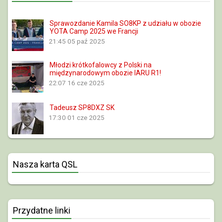
Sprawozdanie Kamila SO8KP z udziału w obozie
YOTA Camp 2025 we Francji
21:45
05 paź 2025
Młodzi krótkofalowcy z Polski na
międzynarodowym obozie IARU R1!
22:07
16 cze 2025
Tadeusz SP8DXZ SK
17:30
01 cze 2025
Nasza karta QSL
Przydatne linki