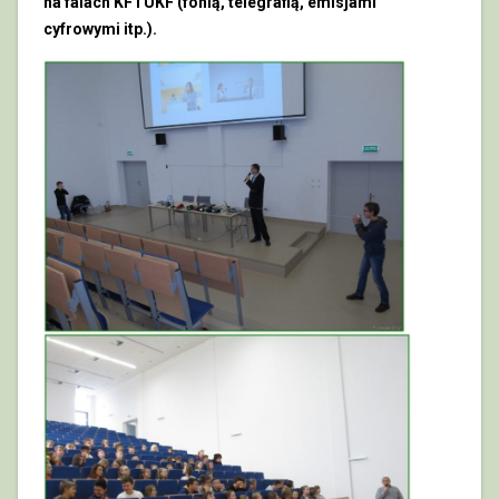
na falach KF i UKF (fonią, telegrafią, emisjami
cyfrowymi itp.).