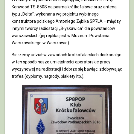
Kenwood TS-850S na pasma krótkofalowe oraz antena
typu „Delta”, wykonana wg projektu wybitnego
konstruktora polskiego Antoniego Zębika SP7LA – między
innymi twórcy radiostacji „Błyskawica” dla powstańców
warszawskich (jej replika jest w Muzeum Powstania
Warszawskiego w Warszawie).
Bierzemy udział w zawodach krótkofalarskich doskonaląc
w ten sposób nasze umiejętności operatorskie pracy
wyczynowej na radiostacji i dobrze się bawiąc, zdobywając
trofea (dyplomy, nagrody, plakiety itp.).